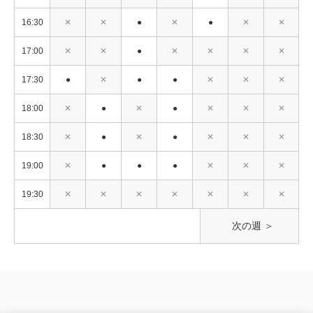
16:30
✕
✕
●
✕
●
✕
✕
17:00
✕
✕
●
✕
✕
✕
✕
17:30
●
✕
●
●
✕
✕
✕
18:00
✕
●
✕
●
✕
✕
✕
18:30
✕
●
✕
●
✕
✕
✕
19:00
✕
●
●
●
✕
✕
✕
19:30
✕
✕
✕
✕
✕
✕
✕
次の週 ＞