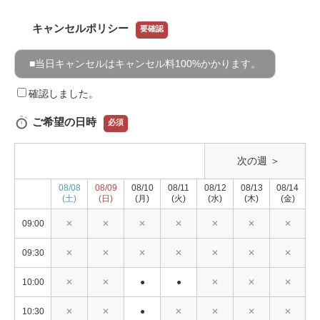
キャンセルポリシー
要確認
■当日キャンセルはキャンセル料100%かかります。
確認しました。
ご希望の日時
必須
次の週 ＞
08/08
08/09
08/10
08/11
08/12
08/13
08/14
(土)
(日)
(月)
(火)
(水)
(木)
(金)
09:00
✕
✕
✕
✕
✕
✕
✕
09:30
✕
✕
✕
✕
✕
✕
✕
10:00
✕
✕
●
●
✕
✕
✕
10:30
✕
✕
●
✕
✕
✕
✕