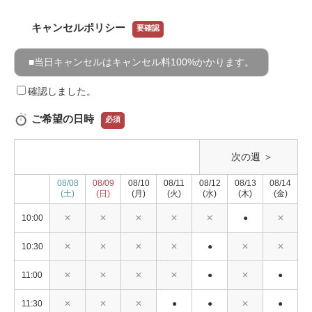
キャンセルポリシー
要確認
■当日キャンセルはキャンセル料100%かかります。
確認しました。
ご希望の日時
必須
次の週 ＞
08/08
08/09
08/10
08/11
08/12
08/13
08/14
(土)
(日)
(月)
(火)
(水)
(木)
(金)
10:00
✕
✕
✕
✕
✕
●
✕
10:30
✕
✕
✕
✕
●
✕
✕
11:00
✕
✕
✕
✕
●
✕
●
11:30
✕
✕
✕
●
●
✕
●