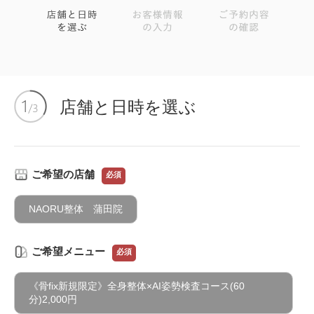
店舗と日時を選ぶ
ご希望の店舗
必須
NAORU整体 蒲田院
ご希望メニュー
必須
《骨fix新規限定》全身整体×AI姿勢検査コース(60
分)2,000円