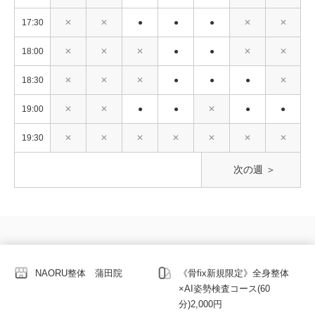
17:30
✕
✕
●
●
●
✕
✕
18:00
✕
✕
✕
●
●
✕
✕
18:30
✕
✕
✕
●
●
●
✕
19:00
✕
✕
●
●
✕
●
●
19:30
✕
✕
✕
✕
✕
✕
✕
次の週 ＞
NAORU整体 蒲田院
《骨fix新規限定》全身整体
×AI姿勢検査コース(60
分)2,000円
© 2026 copy_right