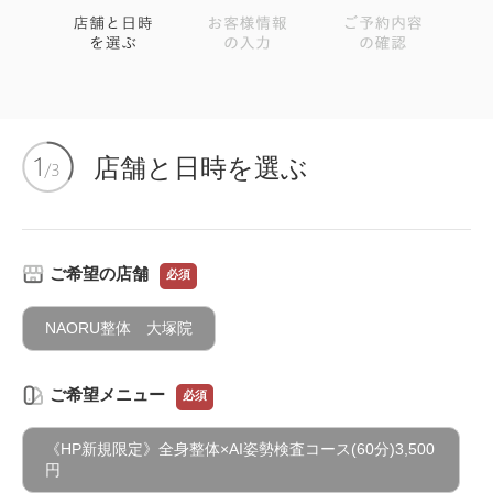
店舗と日時を選ぶ
ご希望の店舗
必須
NAORU整体 大塚院
ご希望メニュー
必須
《HP新規限定》全身整体×AI姿勢検査コース(60分)3,500
円