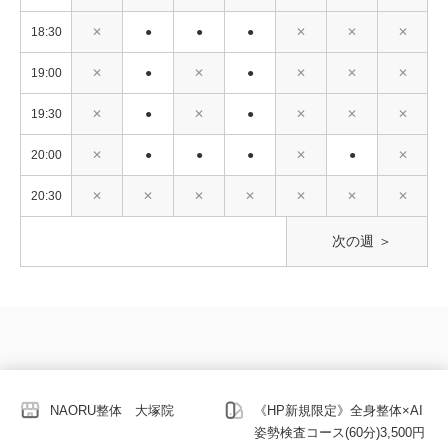
18:30
✕
●
●
●
✕
✕
✕
19:00
✕
●
✕
●
✕
✕
✕
19:30
✕
●
✕
●
✕
✕
✕
20:00
✕
●
●
●
✕
●
✕
20:30
✕
✕
✕
✕
✕
✕
✕
次の週 ＞
NAORU整体 大塚院
《HP新規限定》全身整体×AI
姿勢検査コース(60分)3,500円
© 2026 copy_right