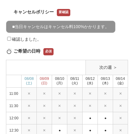
キャンセルポリシー
要確認
■当日キャンセルはキャンセル料100%かかります。
確認しました。
ご希望の日時
必須
次の週 ＞
08/08
08/09
08/10
08/11
08/12
08/13
08/14
(土)
(日)
(月)
(火)
(水)
(木)
(金)
11:00
✕
✕
✕
✕
✕
✕
✕
11:30
✕
✕
✕
✕
✕
✕
✕
12:00
✕
✕
✕
✕
●
●
✕
12:30
✕
✕
●
✕
●
●
✕