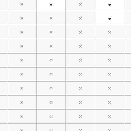
✕
●
✕
●
✕
✕
✕
●
✕
✕
✕
✕
✕
✕
✕
✕
✕
✕
✕
✕
✕
✕
✕
✕
✕
✕
✕
✕
✕
✕
✕
✕
✕
✕
✕
✕
✕
✕
✕
✕