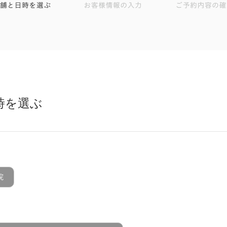
時を選ぶ
院