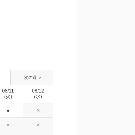
次の週 ＞
08/11
08/12
(火)
(水)
●
✕
✕
✕