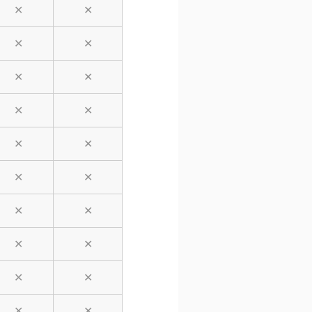
✕
✕
✕
✕
✕
✕
✕
✕
✕
✕
✕
✕
✕
✕
✕
✕
✕
✕
✕
✕