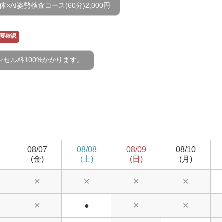
×AI姿勢検査コース(60分)2,000円
要確認
ンセル料100%かかります。
08/07
08/08
08/09
08/10
(金)
(土)
(日)
(月)
✕
✕
✕
✕
✕
●
✕
✕