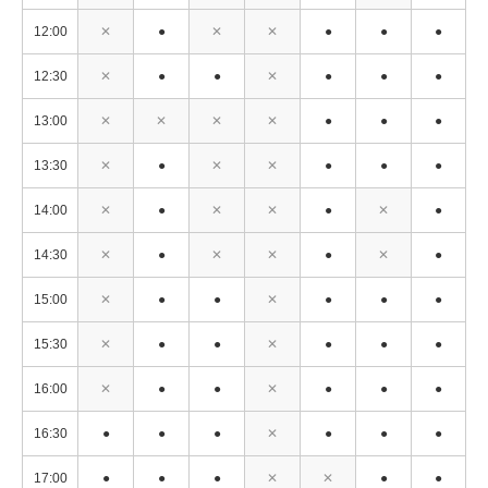
12:00
✕
●
✕
✕
●
●
●
12:30
✕
●
●
✕
●
●
●
13:00
✕
✕
✕
✕
●
●
●
13:30
✕
●
✕
✕
●
●
●
14:00
✕
●
✕
✕
●
✕
●
14:30
✕
●
✕
✕
●
✕
●
15:00
✕
●
●
✕
●
●
●
15:30
✕
●
●
✕
●
●
●
16:00
✕
●
●
✕
●
●
●
16:30
●
●
●
✕
●
●
●
17:00
●
●
●
✕
✕
●
●