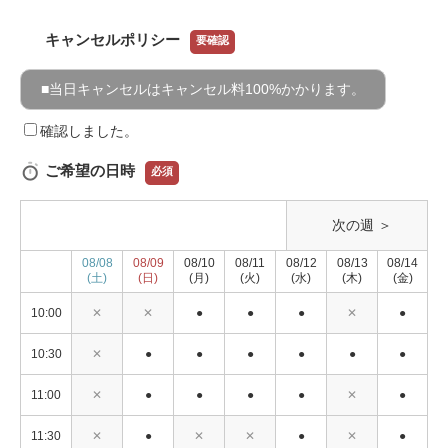
キャンセルポリシー
要確認
■当日キャンセルはキャンセル料100%かかります。
確認しました。
ご希望の日時
必須
次の週 ＞
08/08
08/09
08/10
08/11
08/12
08/13
08/14
(土)
(日)
(月)
(火)
(水)
(木)
(金)
10:00
✕
✕
●
●
●
✕
●
10:30
✕
●
●
●
●
●
●
11:00
✕
●
●
●
●
✕
●
11:30
✕
●
✕
✕
●
✕
●